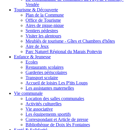
Vendée
Tourisme & Découverte
Plan de la Commune
Office de Tourisme
Aires de pique-nique
Sentiers pédestres
Visiter les alentours
Meublés de tourisme - Gîtes et Chambres d'hôtes
Aire de Jeux
Parc Naturel Régional du Marais Poitevin
Enfance & Jeunesse
Ecoles
Restaurants scolaires
Garderies périscolaires
Transport scolaire
Accueil de loisirs Les P'tits Loups
Les assistantes maternelles
Vie communale
Location des salles communales
Activités culturelles
Vie associative
Les équipements sportifs
Correspondant et Article de presse
Bibliothèque de Doix lès Fontaines
Santé & Solidarité