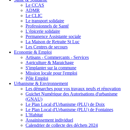
Le CCAS
ADMR
Le CLIC
Le transport solidaire
Professionnels de Santé
L'épicerie solidaire
Permanence Assistante sociale
La Maison de Retraite St Luc
Les Centres de secours
Economie & Emploi
Artisans - Commerçants - Services
Agriculture & Maraichage
S'implanter sur la commune
Mission locale pour l'emploi
Pôle Emploi
Urbanisme & Environnement
Les démarches pour vos travaux neufs et rénovation
Guichet Numérique des Autorisations d'urbanisme
(GNAU)
Le Plan Local d'Urbanisme (PLU) de Doix
Le Plan Local d'Urbanisme (PLU) de Fontaines
L'Habitat
Assainissement individuel
Calendrier de collecte des déchets 2024