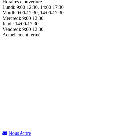
Horaires d'ouverture
Lundi:
9:00-12:30, 14:00-17:30
Mardi:
9:00-12:30, 14:00-17:30
Mercredi:
9:00-12:30
Jeudi:
14:00-17:30
Vendredi:
9:00-12:30
Actuellement fermé
Nous écrire