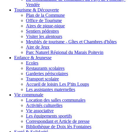
Vendée
Tourisme & Découverte
Plan de la Commune
Office de Tourisme
Aires de pique-nique
Sentiers pédestres
Visiter les alentours
Meublés de tourisme - Gîtes et Chambres d'hôtes
Aire de Jeux
Parc Naturel Régional du Marais Poitevin
Enfance & Jeunesse
Ecoles
Restaurants scolaires
Garderies périscolaires
Transport scolaire
Accueil de loisirs Les P'tits Loups
Les assistantes maternelles
Vie communale
Location des salles communales
Activités culturelles
Vie associative
Les équipements sportifs
Correspondant et Article de presse
Bibliothèque de Doix lès Fontaines
Santé & Solidarité