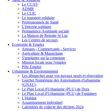
Le CCAS
ADMR
Le CLIC
Le transport solidaire
Professionnels de Santé
L'épicerie solidaire
Permanence Assistante sociale
La Maison de Retraite St Luc
Les Centres de secours
Economie & Emploi
Artisans - Commerçants - Services
Agriculture & Maraichage
S'implanter sur la commune
Mission locale pour l'emploi
Pôle Emploi
Urbanisme & Environnement
Les démarches pour vos travaux neufs et rénovation
Guichet Numérique des Autorisations d'urbanisme
(GNAU)
Le Plan Local d'Urbanisme (PLU) de Doix
Le Plan Local d'Urbanisme (PLU) de Fontaines
L'Habitat
Assainissement individuel
Calendrier de collecte des déchets 2024