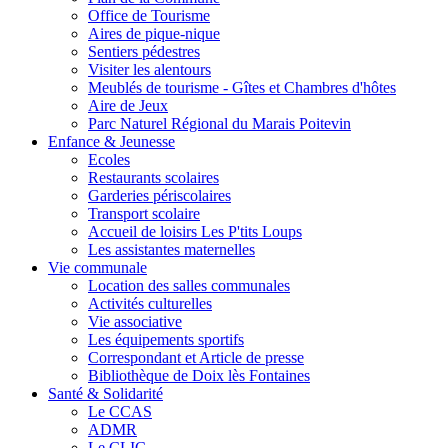
Office de Tourisme
Aires de pique-nique
Sentiers pédestres
Visiter les alentours
Meublés de tourisme - Gîtes et Chambres d'hôtes
Aire de Jeux
Parc Naturel Régional du Marais Poitevin
Enfance & Jeunesse
Ecoles
Restaurants scolaires
Garderies périscolaires
Transport scolaire
Accueil de loisirs Les P'tits Loups
Les assistantes maternelles
Vie communale
Location des salles communales
Activités culturelles
Vie associative
Les équipements sportifs
Correspondant et Article de presse
Bibliothèque de Doix lès Fontaines
Santé & Solidarité
Le CCAS
ADMR
Le CLIC