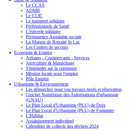
Le CCAS
ADMR
Le CLIC
Le transport solidaire
Professionnels de Santé
L'épicerie solidaire
Permanence Assistante sociale
La Maison de Retraite St Luc
Les Centres de secours
Economie & Emploi
Artisans - Commerçants - Services
Agriculture & Maraichage
S'implanter sur la commune
Mission locale pour l'emploi
Pôle Emploi
Urbanisme & Environnement
Les démarches pour vos travaux neufs et rénovation
Guichet Numérique des Autorisations d'urbanisme
(GNAU)
Le Plan Local d'Urbanisme (PLU) de Doix
Le Plan Local d'Urbanisme (PLU) de Fontaines
L'Habitat
Assainissement individuel
Calendrier de collecte des déchets 2024