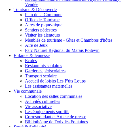
Vendée
Tourisme & Découverte
Plan de la Commune
Office de Tourisme
Aires de pique-nique
Sentiers pédestres
Visiter les alentours
Meublés de tourisme - Gîtes et Chambres d'hôtes
Aire de Jeux
Parc Naturel Régional du Marais Poitevin
Enfance & Jeunesse
Ecoles
Restaurants scolaires
Garderies périscolaires
Transport scolaire
Accueil de loisirs Les P'tits Loups
Les assistantes maternelles
Vie communale
Location des salles communales
Activités culturelles
Vie associative
Les équipements sportifs
Correspondant et Article de presse
Bibliothèque de Doix lès Fontaines
Santé & Solidarité