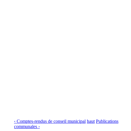
‹ Comptes-rendus de conseil municipal
haut
Publications
communales ›