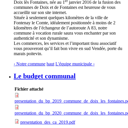
er
Doix lès Fontaines, née au 1
janvier 2016 de la fusion des
communes de Doix et de Fontaines est heureuse de vous
accueillir sur son site internet.
Située à seulement quelques kilomètres de la ville de
Fontenay le Comte, idéalement positionnée à moins de 2
kilomètres de l’échangeur de l’autoroute A 83, notre
commune à vocation rurale saura vous enchanter par son
authenticité et son dynamisme.
Les commerces, les services et l’important tissu associatif
vous prouveront qu’il fait bon vivre en sud Vendée, porte du
marais poitevin.
‹ Notre commune
haut
L'équipe municipale ›
Le budget communal
Fichier attaché
presentation_du_bp_2019_commune_de_doix_les_fontaines.p
presentation_du_bp_2020_commune_de_doix_les_fontaines.p
presentation_des_ca_2019.pdf