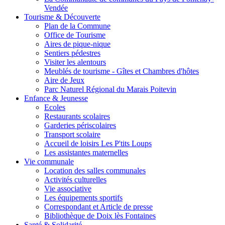
Vendée
Tourisme & Découverte
Plan de la Commune
Office de Tourisme
Aires de pique-nique
Sentiers pédestres
Visiter les alentours
Meublés de tourisme - Gîtes et Chambres d'hôtes
Aire de Jeux
Parc Naturel Régional du Marais Poitevin
Enfance & Jeunesse
Ecoles
Restaurants scolaires
Garderies périscolaires
Transport scolaire
Accueil de loisirs Les P'tits Loups
Les assistantes maternelles
Vie communale
Location des salles communales
Activités culturelles
Vie associative
Les équipements sportifs
Correspondant et Article de presse
Bibliothèque de Doix lès Fontaines
Santé & Solidarité