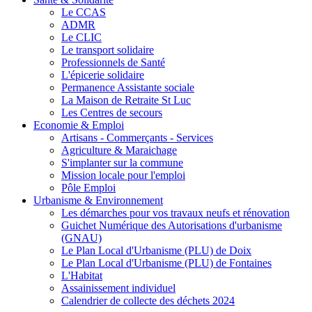
Le CCAS
ADMR
Le CLIC
Le transport solidaire
Professionnels de Santé
L'épicerie solidaire
Permanence Assistante sociale
La Maison de Retraite St Luc
Les Centres de secours
Economie & Emploi
Artisans - Commerçants - Services
Agriculture & Maraichage
S'implanter sur la commune
Mission locale pour l'emploi
Pôle Emploi
Urbanisme & Environnement
Les démarches pour vos travaux neufs et rénovation
Guichet Numérique des Autorisations d'urbanisme
(GNAU)
Le Plan Local d'Urbanisme (PLU) de Doix
Le Plan Local d'Urbanisme (PLU) de Fontaines
L'Habitat
Assainissement individuel
Calendrier de collecte des déchets 2024