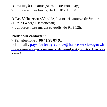
À Pouillé,
à la mairie (51 route de Fontenay)
> Sur place : Les lundis, de 13h30 à 16h30
À Les Velluire-sur-Vendée
, à la mairie annexe de Velluire
(13 rue George Clemenceau)
> Sur place : Les mardis et jeudis, de 9h à 12h.
Pour nous contacter :
> Par téléphone :
06 41 98 07 91
> Par mail :
pays-fontenay-vendee@france-services.gouv.fr
Les permanences (avec ou sans rendez-vous) sont gratuites et ouvertes
à tous !