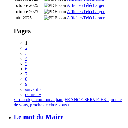
octobre 2025
Afficher/Télécharger
octobre 2025
Afficher/Télécharger
juin 2025
Afficher/Télécharger
Pages
1
2
3
4
5
6
7
8
9
suivant ›
dernier »
‹ Le budget communal
haut
FRANCE SERVICES : proche
de vous, proche de chez vous ›
Le mot du Maire