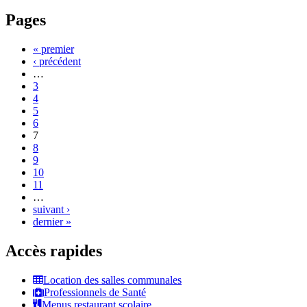
Pages
« premier
‹ précédent
…
3
4
5
6
7
8
9
10
11
…
suivant ›
dernier »
Accès rapides
Location des salles communales
Professionnels de Santé
Menus restaurant scolaire