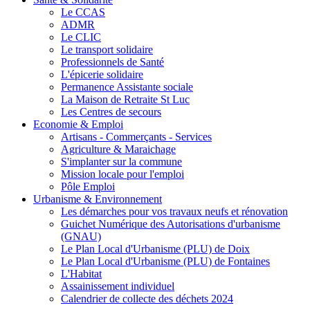
Le CCAS
ADMR
Le CLIC
Le transport solidaire
Professionnels de Santé
L'épicerie solidaire
Permanence Assistante sociale
La Maison de Retraite St Luc
Les Centres de secours
Economie & Emploi
Artisans - Commerçants - Services
Agriculture & Maraichage
S'implanter sur la commune
Mission locale pour l'emploi
Pôle Emploi
Urbanisme & Environnement
Les démarches pour vos travaux neufs et rénovation
Guichet Numérique des Autorisations d'urbanisme
(GNAU)
Le Plan Local d'Urbanisme (PLU) de Doix
Le Plan Local d'Urbanisme (PLU) de Fontaines
L'Habitat
Assainissement individuel
Calendrier de collecte des déchets 2024