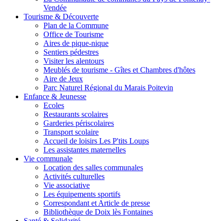
Vendée
Tourisme & Découverte
Plan de la Commune
Office de Tourisme
Aires de pique-nique
Sentiers pédestres
Visiter les alentours
Meublés de tourisme - Gîtes et Chambres d'hôtes
Aire de Jeux
Parc Naturel Régional du Marais Poitevin
Enfance & Jeunesse
Ecoles
Restaurants scolaires
Garderies périscolaires
Transport scolaire
Accueil de loisirs Les P'tits Loups
Les assistantes maternelles
Vie communale
Location des salles communales
Activités culturelles
Vie associative
Les équipements sportifs
Correspondant et Article de presse
Bibliothèque de Doix lès Fontaines
Santé & Solidarité